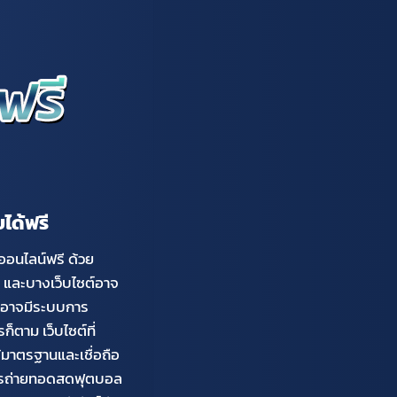
ได้ฟรี
อนไลน์ฟรี ด้วย
าก และบางเว็บไซต์อาจ
าร อาจมีระบบการ
ก็ตาม เว็บไซต์ที่
่ได้มาตรฐานและเชื่อถือ
ชมการถ่ายทอดสดฟุตบอล