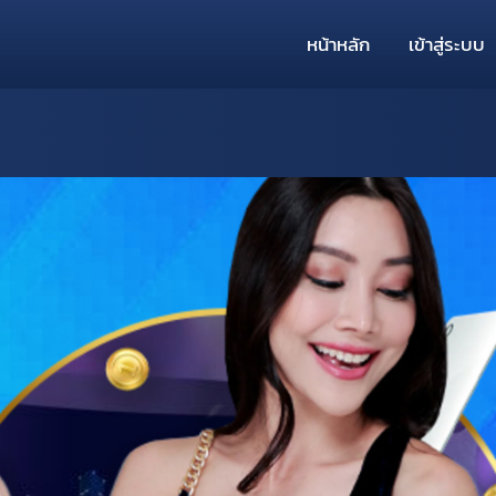
หน้าหลัก
เข้าสู่ระบบ