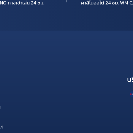
NO ทางเข้าเล่น 24 ชม.
คาสิโนออโต้ 24 ชม. WM 
บ
ก
24