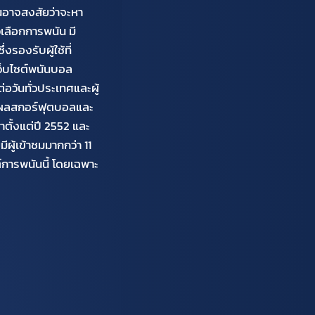
อาจสงสัยว่าจะหา
เลือกการพนัน มี
งรองรับผู้ใช้ที่
เว็บไซต์พนันบอล
ต่อวันทั่วประเทศและผู้
ยผลสกอร์ฟุตบอลและ
าตั้งแต่ปี 2552 และ
ผู้เข้าชมมากกว่า 11
์การพนันนี้ โดยเฉพาะ