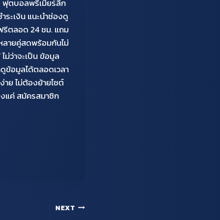
 ฟุตบอลพรีเมียร์ลีก
ชำระเงิน แนะนำช่องดู
ลฟรีตลอด 24 ชม. แถม
ือหลายคู่สดพร้อมกันไม่
ไม่ว่าจะเป็น ข้อมูล
ถดูข้อมูลได้ตลอดเวลา
่าย ไม่ต้องย้ายไซต์
ียงแค่ สมัครสมาชิก
NEXT