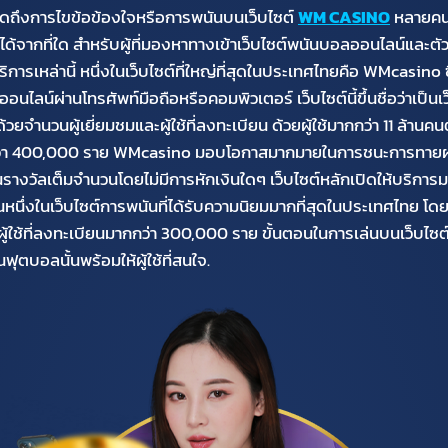
พูดถึงการไขข้อข้องใจหรือการพนันบนเว็บไซต์
WM CASINO
หลายคน
้จากที่ใด สำหรับผู้ที่มองหาทางเข้าเว็บไซต์พนันบอลออนไลน์และตัว
ริการเหล่านี้ หนึ่งในเว็บไซต์ที่ใหญ่ที่สุดในประเทศไทยคือ WMcasino ซึ่
นไลน์ผ่านโทรศัพท์มือถือหรือคอมพิวเตอร์ เว็บไซต์นี้ขึ้นชื่อว่าเป็น
วยจำนวนผู้เยี่ยมชมและผู้ใช้ที่ลงทะเบียน ด้วยผู้ใช้มากกว่า 11 ล้านคน
กกว่า 400,000 ราย WMcasino มอบโอกาสมากมายในการชนะการทา
รางวัลเต็มจำนวนโดยไม่มีการหักเงินใดๆ เว็บไซต์หลักเปิดให้บริการม
หนึ่งในเว็บไซต์การพนันที่ได้รับความนิยมมากที่สุดในประเทศไทย โดยมี
ะผู้ใช้ที่ลงทะเบียนมากกว่า 300,000 ราย ขั้นตอนในการเล่นบนเว็บไซต
ุตบอลนั้นพร้อมให้ผู้ใช้ที่สนใจ.