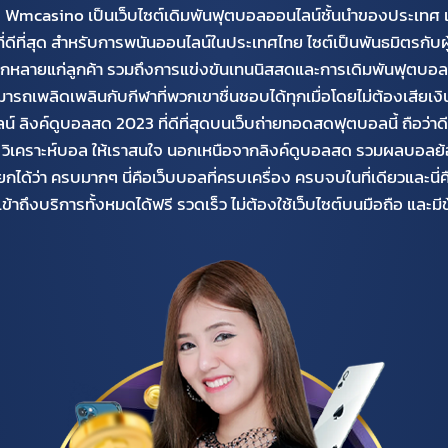
อบ Wmcasino เป็นเว็บไซต์เดิมพันฟุตบอลออนไลน์ชั้นนำของประเทศ 
ต์ที่ดีที่สุด สำหรับการพนันออนไลน์ในประเทศไทย ไซต์เป็นพันธมิตรกับ
ลากหลายแก่ลูกค้า รวมถึงการแข่งขันเทนนิสสดและการเดิมพันฟุตบอ
รถเพลิดเพลินกับกีฬาที่พวกเขาชื่นชอบได้ทุกเมื่อโดยไม่ต้องเสียเ
 ลิงค์ดูบอลสด 2023 ที่ดีที่สุดบนเว็บถ่ายทอดสดฟุตบอลนี้ ถือว่าดีท
อล วิเคราะห์บอล ให้เราสนใจ นอกเหนือจากลิงค์ดูบอลสด รวมผลบอลย
กได้ว่า ครบมากๆ นี่คือเว็บบอลที่ครบเครื่อง ครบจบในที่เดียวและนี่
ถึงบริการทั้งหมดได้ฟรี รวดเร็ว ไม่ต้องใช้เว็บไซต์บนมือถือ และมีข