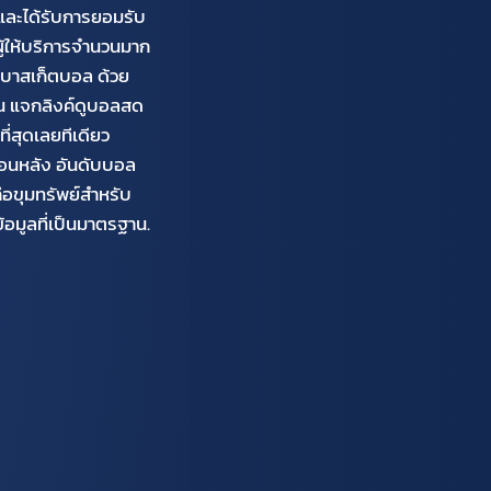
และได้รับการยอมรับ
ผู้ให้บริการจำนวนมาก
ลบาสเก็ตบอล ด้วย
งิน แจกลิงค์ดูบอลสด
ี่สุดเลยทีเดียว
้อนหลัง อันดับบอล
คือขุมทรัพย์สำหรับ
้อมูลที่เป็นมาตรฐาน.