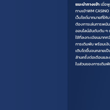
แนะนำทางเข้า
เมื่อ
ทางเข้าWM CASINO ได
เว็บไซต์มากมายที่ให้บ
ต้องการเล่นการพนันออ
ออนไลน์อันดับต้น ๆ ด้
ใช้ที่ลงทะเบียนมา
การเดิมพัน พร้อมเงิน
เติบโตขึ้นจนกลายเป็น
ล้านครั้งต่อเดือนแล
ในส่วนของการเดิมพันฟ