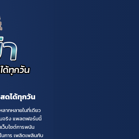
สดได้ทุกวัน
หลากหลายในที่เดียว
นจริง แพลตฟอร์มนี้
นเว็บไซต์การพนัน
ายในการ เพลิดเพลินกับ