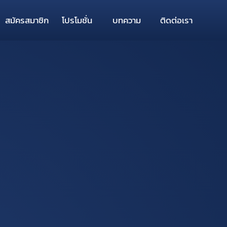
สมัครสมาชิก
โปรโมชั่น
บทความ
ติดต่อเรา