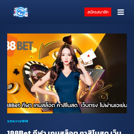
สมัครสมาชิก
บทความWM
188Bet กีฬา เกมสล็อต คาสิโนสด เว็บ