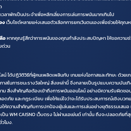
ุด
วลาพักเป็นประจำเพื่อหลีกเลี่ยงการเล่นการพนันมากเกินไป
อง
เว็บไซต์หลายแห่งเสนอตัวเลือกการยกเว้นตนเองเพื่อช่วยให้คุณ
ลือ
หากคุณรู้สึกว่าการพนันของคุณกำลังประสบปัญหา ให้ขอความช
ยด่วน
น์ ได้ปฏิวัติวิธีที่ผู้คนเพลิดเพลินกับ เกมแห่งโอกาสและทักษะ ด้วย
โอกาสในการชนะรางวัลใหญ่ สิ่งเหล่านี้ จึงกลายเป็นรูปแบบความบันเท
ก็ตาม สิ่งสำคัญคือต้องเข้าถึงการพนันออนไลน์ อย่างมีความรับผิดชอ
ดภัย และกฎระเบียบ เพื่อให้แน่ใจว่าจะได้รับประสบการณ์เชิงบวก
ยง ซึ่งให้ความสำคัญกับการปกป้องผู้เล่นและการเล่นอย่างยุติธรรมเสมอ แ
เป็น WM CAISNO เว็บตรง ไม่ผ่านเอเย่นต์ เท่านั้น ถึงจะปลอดภัยที่
ั่วโมง.