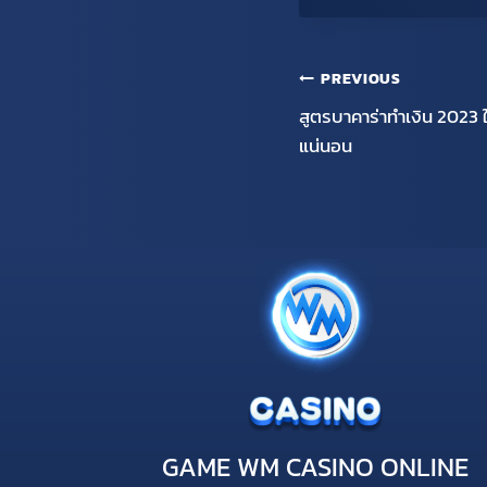
PREVIOUS
สูตรบาคาร่าทำเงิน 2023 
แน่นอน
GAME WM CASINO ONLINE