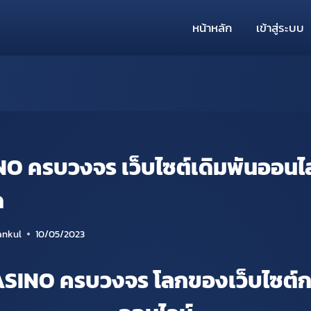
หน้าหลัก
เข้าสู่ระบบ
 ครบวงจร เว็บไซต์เดิมพันออนไ
ด
ankul
10/05/2023
SINO ครบวงจร โลกของเว็บไซต์ก