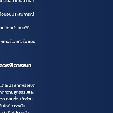
เก็ตบอล แข่งม้า และ
 ซึ่งมอบประสบการณ์
ิยม โดยนำเสนอวิธี
ป๊กเกอร์และทัวร์นาเมน
อควรพิจารณา
แต่ละประเทศหรือเขต
กิดความยุติธรรมและ
ด ก่อนที่จะเข้าร่วม
ว็บไซต์การพนัน
ใจว่าเป็นไปตามข้อ