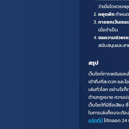
ว่าเมื่อใดควรหย
หยุดพัก
กำหนดเ
การยกเว้นตนเ
เมื่อจำเป็น
ขอความช่วยเห
สนับสนุนและสา
สรุป
เว็บไซต์การพนันออนไล
เข้าถึงที่สะดวก และ
เล่นทั่วโลก อย่างไร
ด้านกฎหมาย ความปลอ
เว็บไซต์ที่มีชื่อเสี
ในการเล่นก็คงจะต้อง
คลิกที่นี่
ได้ตลอด 24 ช