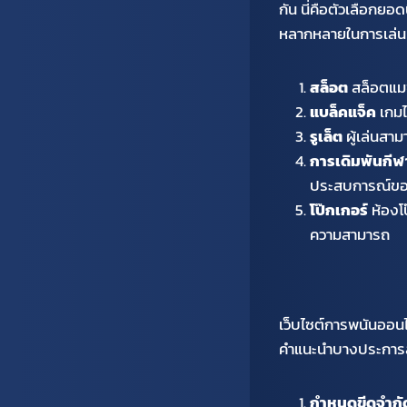
กัน นี่คือตัวเลือกยอ
หลากหลายในการเล่น ห
สล็อต
สล็อตแมช
แบล็คแจ็ค
เกมไ
รูเล็ต
ผู้เล่นสา
การเดิมพันกีฬ
ประสบการณ์ของ
โป๊กเกอร์
ห้องโป
ความสามารถ
เว็บไซต์การพนันออนไ
คำแนะนำบางประการส
กำหนดขีดจำกั