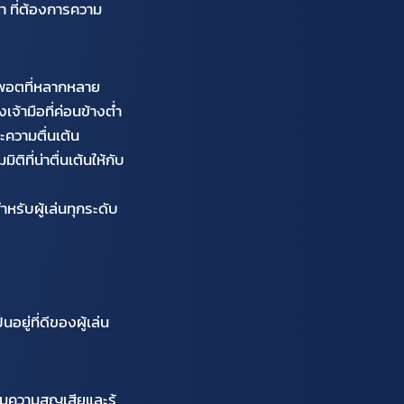
รา ที่ต้องการความ
คพอตที่หลากหลาย
จ้ามือที่ค่อนข้างต่ำ
ะความตื่นเต้น
ิที่น่าตื่นเต้นให้กับ
หรับผู้เล่นทุกระดับ
ยู่ที่ดีของผู้เล่น
ความสูญเสียและรู้