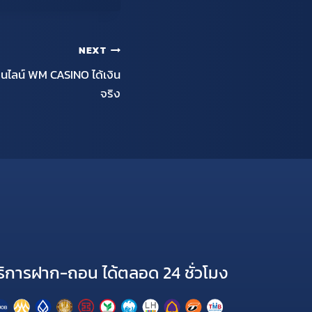
NEXT
นไลน์ WM CASINO ได้เงิน
จริง
ริการฝาก-ถอน ได้ตลอด 24 ชั่วโมง